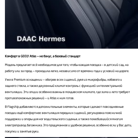
Комфорт в GEELY Atlas — не бонус, а базовый стандарт
Модель предлагает всё необходимое для того, чтобы каждая поездка — в детский сад, на
работу или за город — проходила легко, независимо от времени года и условий на дороге.
Уже в Premium оснащении — обогрев всех сидений, руля из микрофибры, лобового и
заднего стекла, а также двузонный климат-контроль с функцией интеллектуальной
вентиляции. Эти опции особенно важны в молдавском климате, где зима и лето требуют
противоположных решений — и Atlas к ним готов.
В Flagship добавляются дополнительные элементы, которые сделают повседневные
поездки ещё комфортнее: вентиляция передних сидений, регулировка поясничной
поддержки и опоры для ног водительского сиденья, а также полюбившийся многим
электропривод багажника. Это продуманное и удобное решение, особенно если у Вас дети,
покупки и занятые руки.