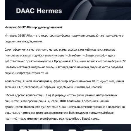
Интерьер
GEELY
Atlas продуман до мелочей
Интерьер GEELY Atlas — это территория комфорта, продуманного дизайна и премиального
ощущения в каждой детали.
Салон оформлен качественными материалами: экокожа, мягкий пластик, стильные
глянцевые вставки, подчёркнутые многоцветной амбиентной подсветкой, — здесь
действительно приятно находиться. Продольная LED-линия с возможностью выбора из 72
цветовых оттенков визуально объединяет переднюю панель и дверные карты, создавая
ощущение пространства и стиля.
Комплектация Premium оснащена цифровой приборной панелью 10,2″, мультимедийным
экраном 13,2″, беспроводной зарядкой и удобными нишами для мелочей.
В более дорогой комплектации Flagship предусмотрен расширенный набор полезных
опций, таких как проекционный дисплей HUD, вентиляция передних сидений,
аудиосистема Harman Infinity с девятью динамиками, включая встроенные в подголовник
водителя, и память настроек сиденья водителя. Всё это делает поездку ещё более
приятной — если именно такие функции важны для Вас и Вашей семьи.