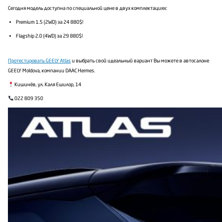
Сегодня модель доступна по специальной цене в двух комплектациях:
Premium 1.5 (2WD) за 24 880$!
Flagship 2.0 (4WD) за 29 880$!
Протестировать GEELY Atlas
и выбрать свой идеальный вариант Вы можете в автосалоне
GEELY Moldova, компании DAAC Hermes.
Кишинёв, ул. Каля Ешилор, 14
022 809 350