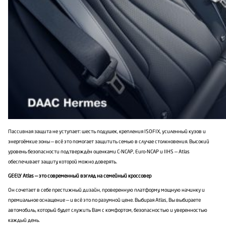
Пассивная защита не уступает: шесть подушек, крепления ISOFIX, усиленный кузов и
энергоёмкие зоны — всё это помогает защитить семью в случае столкновения. Высокий
уровень безопасности подтверждён оценками C-NCAP, Euro-NCAP и IIHS — Atlas
обеспечивает защиту, которой можно доверять.
GEELY Atlas — это современный взгляд на семейный кроссовер
Он сочетает в себе престижный дизайн, проверенную платформу, мощную начинку и
премиальное оснащение — и всё это по разумной цене. Выбирая Atlas, Вы выбираете
автомобиль, который будет служить Вам с комфортом, безопасностью и уверенностью
каждый день.