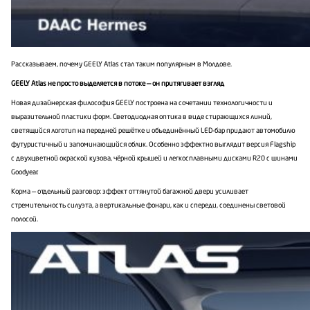
Рассказываем, почему GEELY Atlas стал таким популярным в Молдове.
GEELY
Atlas не просто выделяется в потоке — он притягивает взгляд
Новая дизайнерская философия GEELY построена на сочетании технологичности и
выразительной пластики форм. Светодиодная оптика в виде стирающихся линий,
светящийся логотип на передней решётке и объединённый LED-бар придают автомобилю
футуристичный и запоминающийся облик. Особенно эффектно выглядит версия Flagship
с двухцветной окраской кузова, чёрной крышей и легкосплавными дисками R20 с шинами
Goodyear.
Корма — отдельный разговор: эффект оттянутой багажной двери усиливает
стремительность силуэта, а вертикальные фонари, как и спереди, соединены световой
полосой.