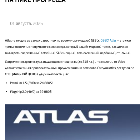
НА ПИКЕ ПРОГРЕССА
01 августа, 2025
Atlas – это одна из самых известных по всему миру моделей GEELY.
GEELY Atlas
— это уже
третье поколение популярного кроссовера, который задаёт мировой тренд, как должен
выглядеть современный семейный SUV: мощный, технологичный, надёжный, стильный.
Современная архитектура, выдающаяся мощность (до 218 л.с.) и технологии от Volvo
делают его самым привлекательным предложением в сегменте. Сегодня Atlas доступен по
СПЕЦИАЛЬНОЙ ЦЕНЕ в двух комплектациях:
Premium 1.5 (2WD) за 24 880$!
Flagship 2.0 (4WD) за 29 880$!