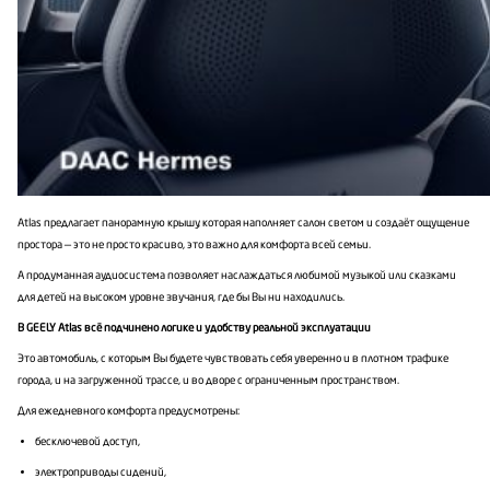
Atlas предлагает панорамную крышу, которая наполняет салон светом и создаёт ощущение
простора — это не просто красиво, это важно для комфорта всей семьи.
А продуманная аудиосистема позволяет наслаждаться любимой музыкой или сказками
для детей на высоком уровне звучания, где бы Вы ни находились.
В GEELY Atlas всё подчинено логике и удобству реальной эксплуатации
Это автомобиль, с которым Вы будете чувствовать себя уверенно и в плотном трафике
города, и на загруженной трассе, и во дворе с ограниченным пространством.
Для ежедневного комфорта предусмотрены:
бесключевой доступ,
электроприводы сидений,