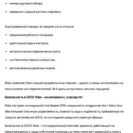
камера кругового обзора,
передние и задние датчики парковки.
А для уверенной поездки за городом или в отпуске:
продольные рейлинги на крыше,
адаптивный круиз-контроль,
автоматическое переключение света,
система мониторинга слепых зон,
распознавание дорожных знаков.
Atlas позволяет Вам сконцентрироваться на главном — дороге и семье, не отвлекаясь на
поиск кнопок или переключателей. Всё здесь интуитивно, логично, под рукой.
Безопасность в GEELY Atlas — не компромисс, а приоритет
Atlas построен на модульной платформе CMA, созданной в сотрудничестве с Volvo. Она
обеспечивает отличную управляемость, плавность хода и надёжность, проверенную не
только в автомобилях GEELY, но и в моделях шведского премиум-бренда.
Безопасность GEELY Atlas — это продуманный комплекс решений, работающий на
предупреждение и защиту. Интеллектуальные системы помогают удерживать полосу,