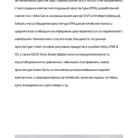
автомобильной архитектуры. Первым шагом GEELY Auto в этом направлении
стало создание компактной модульной архитектуры (CMA), разработанной
совместно с Volvo Cars в инновационном центре CEVT в Гетеборге (Швеция).
Гибкая и масштабируемая архитектура CMA для автомобилей малого и
среднего класса объединила передовые идеи европейских исследователей с
новейшими технологиями со всего мира. Ожидается, что данная
архитектура станет основой для новых продуктов в линейке Volvo, LYNK &
CO, а также GEELY Auto. Более эффективно используя возможности
масштабирования по сравнению с обычными платформами, новая
архитектура может быть использована для разнообразных моделей
компактных и среднеразмерных автомобилей, включая седаны, хэтчбеки,
купе, внедорожники, кроссоверы и т.д.