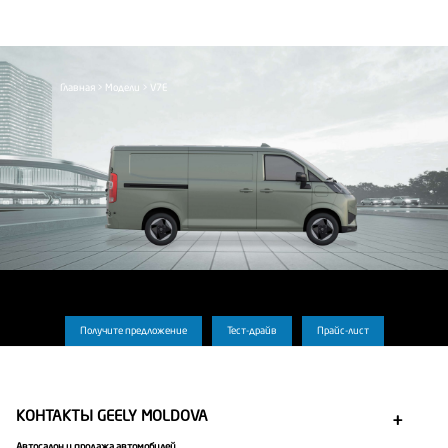
Главная
Модели
V7E
Получите предложение
Тест-драйв
Прайс-лист
КОНТАКТЫ GEELY MOLDOVA
Автосалон и продажа автомобилей