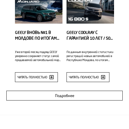
GEELY ВНОВЬ №1 В
GEELY COOLRAY С
МОЛДОВЕ ПО ИТОГАМ
ГАРАНТИЕЙ 10 ЛЕТ / 500
ИЮНЯ
000 КМ — АБСОЛЮТНЫЙ
ЛИДЕР В СЕГМЕНТЕ
Уже второй месяц подряд GEELY
По данным внутренней статистики
уверенно сохраняет статус самой
регистраций новых автомобилей в
продаваемой автомобильной марки
Республике Молдова, по итогам
в Республике Молдова. Стабильный
первого полугодия владельцами
рост спроса подтверждает высокий
GEELY Coolray стали 165
уровень доверия покупателей, а в…
покупателей. В настоящее время
GEELY Coolray…
ЧИТАТЬ ПОЛНОСТЬЮ
ЧИТАТЬ ПОЛНОСТЬЮ
Подробнее