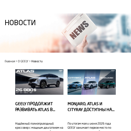
НОВОСТИ
Главная
О GEELY
Новости
GEELY ПРОДОЛЖИТ
MONJARO, ATLAS И
РАЗВИВАТЬ ATLAS В
CITYRAY ДОСТУПНЫ НА
КЛАССИЧЕСКОЙ
СПЕЦИАЛЬНЫХ
БЕНЗИНОВОЙ ВЕРСИИ —
УСЛОВИЯХ ОТ GEELY —
Надёжный полноприводный
По итогам мая и июня 2026 года
С ДВИГАТЕЛЕМ 2.0 И
МАРКИ №1 В МОЛДОВЕ
кроссовер с мощным двигателем на
GEELY занимает первое место по