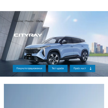
Главная
Модели
Cityray
Получите предложение
Тест-драйв
Прайс-лист