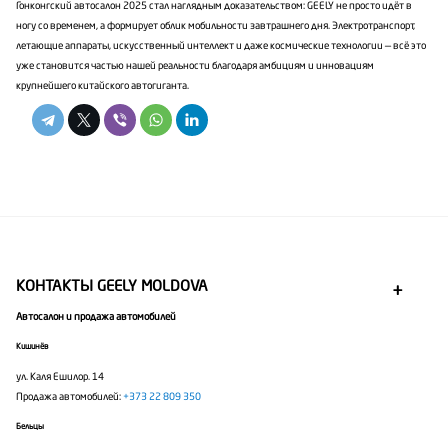
Гонконгский автосалон 2025 стал наглядным доказательством: GEELY не просто идёт в
ногу со временем, а формирует облик мобильности завтрашнего дня. Электротранспорт,
летающие аппараты, искусственный интеллект и даже космические технологии — всё это
уже становится частью нашей реальности благодаря амбициям и инновациям
крупнейшего китайского автогиганта.
КОНТАКТЫ GEELY MOLDOVA
Автосалон и продажа автомобилей
Кишинёв
ул. Каля Ешилор. 14
Продажа автомобилей:
+373 22 809 350
Бельцы