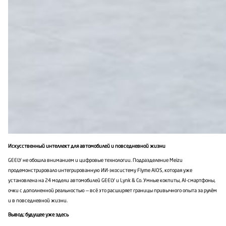
Искусственный интеллект для автомобилей и повседневной жизни
GEELY не обошла вниманием и цифровые технологии. Подразделение Meizu
продемонстрировало интегрированную ИИ-экосистему Flyme AIOS, которая уже
установлена на 24 модели автомобилей GEELY и Lynk & Co. Умные кокпиты, AI-смартфоны,
очки с дополненной реальностью — всё это расширяет границы привычного опыта за рулём
и в повседневной жизни.
Вывод: будущее уже здесь