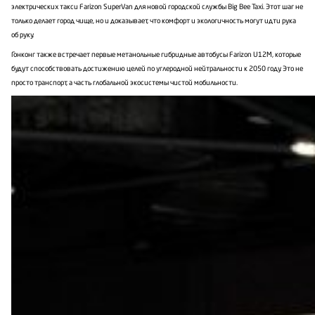
электрических такси Farizon SuperVan для новой городской службы Big Bee Taxi. Этот шаг не
только делает город чище, но и доказывает, что комфорт и экологичность могут идти рука
об руку.
Гонконг также встречает первые метанольные гибридные автобусы Farizon U12M, которые
будут способствовать достижению целей по углеродной нейтральности к 2050 году. Это не
просто транспорт, а часть глобальной экосистемы чистой мобильности.