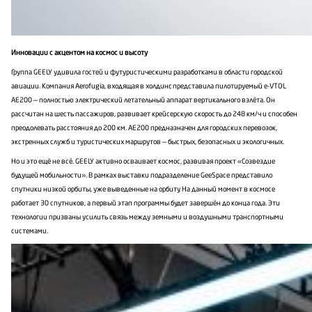
Инновации с акцентом на космос и высоту
Группа GEELY удивила гостей и футуристическими разработками в области городской
авиации. Компания Aerofugia, входящая в холдинг, представила пилотируемый e-VTOL
AE200 — полностью электрический летательный аппарат вертикального взлёта. Он
рассчитан на шесть пассажиров, развивает крейсерскую скорость до 248 км/ч и способен
преодолевать расстояния до 200 км. AE200 предназначен для городских перевозок,
экстренных служб и туристических маршрутов — быстрых, безопасных и экологичных.
Но и это ещё не всё. GEELY активно осваивает космос, развивая проект «Созвездие
будущей мобильности». В рамках выставки подразделение GeeSpace представило
спутники низкой орбиты, уже выведенные на орбиту. На данный момент в космосе
работает 30 спутников, а первый этап программы будет завершён до конца года. Эти
технологии призваны усилить связь между земными и воздушными транспортными
системами.