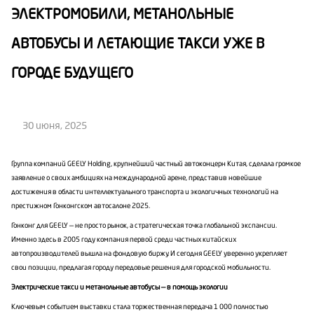
ЭЛЕКТРОМОБИЛИ, МЕТАНОЛЬНЫЕ
АВТОБУСЫ И ЛЕТАЮЩИЕ ТАКСИ УЖЕ В
ГОРОДЕ БУДУЩЕГО
30 июня, 2025
Группа компаний GEELY Holding, крупнейший частный автоконцерн Китая, сделала громкое
заявление о своих амбициях на международной арене, представив новейшие
достижения в области интеллектуального транспорта и экологичных технологий на
престижном Гонконгском автосалоне 2025.
Гонконг для GEELY — не просто рынок, а стратегическая точка глобальной экспансии.
Именно здесь в 2005 году компания первой среди частных китайских
автопроизводителей вышла на фондовую биржу. И сегодня GEELY уверенно укрепляет
свои позиции, предлагая городу передовые решения для городской мобильности.
Электрические такси и метанольные автобусы — в помощь экологии
Ключевым событием выставки стала торжественная передача 1 000 полностью