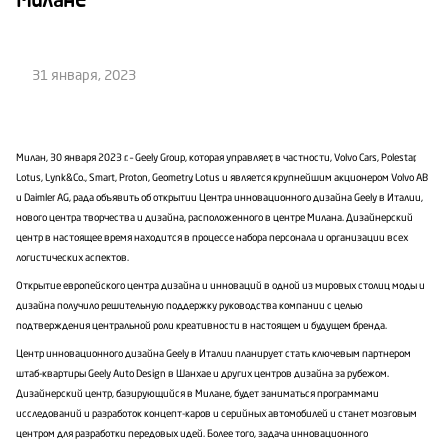
Милане
31 января, 2023
Милан, 30 января 2023 г. – Geely Group, которая управляет, в частности, Volvo Cars, Polestar,
Lotus, Lynk&Co., Smart, Proton, Geometry, Lotus и является крупнейшим акционером Volvo AB
и Daimler AG, рада объявить об открытии Центра инновационного дизайна Geely в Италии,
нового центра творчества и дизайна, расположенного в центре Милана. Дизайнерский
центр в настоящее время находится в процессе набора персонала и организации всех
логистических аспектов.
Открытие европейского центра дизайна и инноваций в одной из мировых столиц моды и
дизайна получило решительную поддержку руководства компании с целью
подтверждения центральной роли креативности в настоящем и будущем бренда.
Центр инновационного дизайна Geely в Италии планирует стать ключевым партнером
штаб-квартиры Geely Auto Design в Шанхае и других центров дизайна за рубежом.
Дизайнерский центр, базирующийся в Милане, будет заниматься программами
исследований и разработок концепт-каров и серийных автомобилей и станет мозговым
центром для разработки передовых идей. Более того, задача инновационного