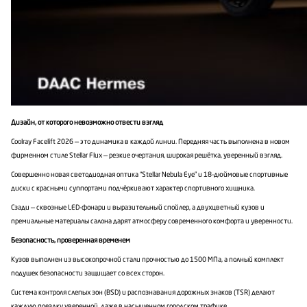
Дизайн, от которого невозможно отвести взгляд
Coolray Facelift 2026 — это динамика в каждой линии. Передняя часть выполнена в новом
фирменном стиле Stellar Flux — резкие очертания, широкая решётка, уверенный взгляд.
Совершенно новая светодиодная оптика “Stellar Nebula Eye” и 18-дюймовые спортивные
диски с красными суппортами подчёркивают характер спортивного хищника.
Сзади — сквозные LED-фонари и выразительный спойлер, а двухцветный кузов и
премиальные материалы салона дарят атмосферу современного комфорта и уверенности.
Безопасность, проверенная временем
Кузов выполнен из высокопрочной стали прочностью до 1500 МПа, а полный комплект
подушек безопасности защищает со всех сторон.
Система контроля слепых зон (BSD) и распознавания дорожных знаков (TSR) делают
каждую поездку уверенной, даже в насыщенном городском трафике.