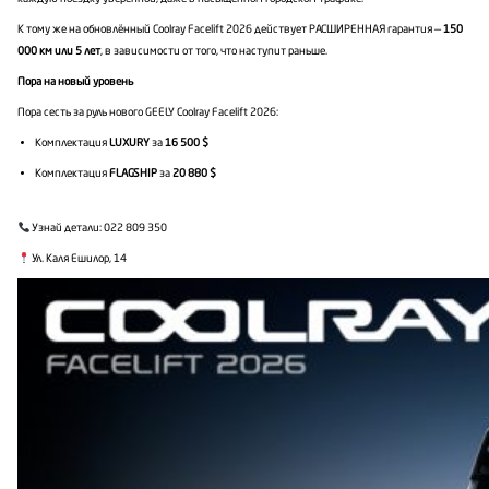
К тому же на обновлённый Coolray Facelift 2026 действует РАСШИРЕННАЯ гарантия —
150
000 км или 5 лет
, в зависимости от того, что наступит раньше.
Пора на новый уровень
Пора сесть за руль нового GEELY Coolray Facelift 2026:
Комплектация
LUXURY
за
16 500 $
Комплектация
FLAGSHIP
за
20
88
0 $
Узнай детали: 022 809 350
Ул. Каля Ешилор, 14