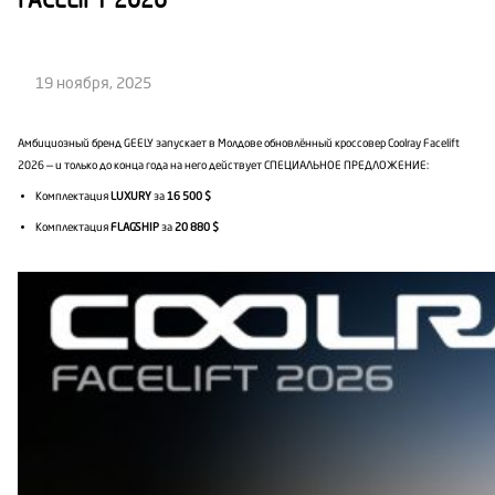
FACELIFT 2026
19 ноября, 2025
Амбициозный бренд GEELY запускает в Молдове обновлённый кроссовер Coolray Facelift
2026 — и только до конца года на него действует СПЕЦИАЛЬНОЕ ПРЕДЛОЖЕНИЕ:
Комплектация
LUXURY
за
16 500 $
Комплектация
FLAGSHIP
за
20
88
0 $