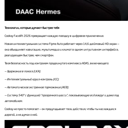
Технологии, которые думают быстрее тебя
Coolray Facelift 2026 превращает каждую поездку в цифровое приключение.
Новая интеллектуальная система Flyme Auto работает через 14,6-дюймовый HD-экран —
она объединяет навигацию, мультимедиа и климат в одном интуитивном интерфейсе,
реагирующем быстрее, чем смартфон.
Твоя безопасность под контролем продвинутого комплекса ADAS, включающего:
— Удержание в полосе (LKA);
— Интеллектуальный круиз-контроль (ICC);
— Автоматическое экстренное торможение (AEB);
— Систему 540° с функцией “прозрачного шасси”, показывающую всё вокруг и даже под
автомобилем.
Coolray не просто помогает — он предугадывает твои действия, чтобы ты наслаждался
дорогой, а не думал о ней.