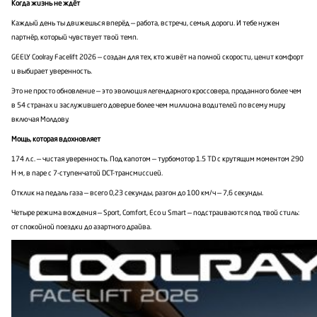
Когда жизнь не ждёт
Каждый день ты движешься вперёд — работа, встречи, семья, дороги. И тебе нужен
партнёр, который чувствует твой темп.
GEELY Coolray Facelift 2026 — создан для тех, кто живёт на полной скорости, ценит комфорт
и выбирает уверенность.
Это не просто обновление — это эволюция легендарного кроссовера, проданного более чем
в 54 странах и заслужившего доверие более чем миллиона водителей по всему миру,
включая Молдову.
Мощь, которая вдохновляет
174 л.с. — чистая уверенность. Под капотом — турбомотор 1.5 TD с крутящим моментом 290
Н·м, в паре с 7-ступенчатой DCT-трансмиссией.
Отклик на педаль газа — всего 0,23 секунды, разгон до 100 км/ч — 7,6 секунды.
Четыре режима вождения — Sport, Comfort, Eco и Smart — подстраиваются под твой стиль:
от спокойной поездки до азартного драйва.