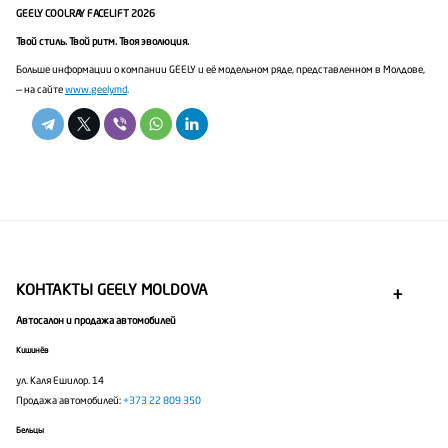
GEELY COOLRAY FACELIFT 2026
Твой
стиль
.
Твой ритм. Твоя эволюция.
Больше информации о компании GEELY и её модельном ряде, представленном в Молдове,
— на сайте
www.geely.md
.
КОНТАКТЫ GEELY MOLDOVA
Автосалон и продажа автомобилей
Кишинёв
ул. Каля Ешилор. 14
Продажа автомобилей:
+373 22 809 350
Бельцы