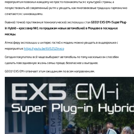
мероприятия позволил каждому не просто познакомиться с культурой страны, а
почувствовать её современный ритм и увидеть, как многовековые традиции гармонично
сочетаются с инновациями.
Главной точкой притяжения технологической экспозиции стал
GEELY EX5 EM-i
Super Plug-
in Hybrid
— кроссовер №1 по продажам новых автомобилей в Молдове в последние
месяцы.
Атмосферу экспозиции и интерес гостей к модели можно увидеть в видеоролике с
мероприятия:
https://youtu.be/6V52SZInxco
Сегодня покупатели всё чаще выбирают автомобиль по тому, насколько он способен
сделать повседневную жизнь семьи проще, безопаснее и выгоднее.
GEELY EX5 EM-i отвечает этим ожиданиям по всем направлениям.