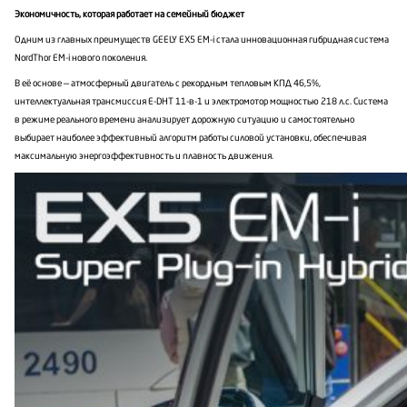
Экономичность, которая работает на семейный бюджет
Одним из главных преимуществ GEELY EX5 EM-i стала инновационная гибридная система
NordThor EM-i нового поколения.
В её основе — атмосферный двигатель с рекордным тепловым КПД 46,5%,
интеллектуальная трансмиссия E-DHT 11-в-1 и электромотор мощностью 218 л.с. Система
в режиме реального времени анализирует дорожную ситуацию и самостоятельно
выбирает наиболее эффективный алгоритм работы силовой установки, обеспечивая
максимальную энергоэффективность и плавность движения.