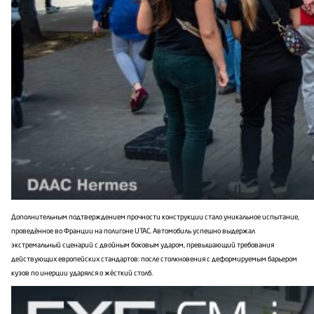
Дополнительным подтверждением прочности конструкции стало уникальное испытание,
проведённое во Франции на полигоне UTAC. Автомобиль успешно выдержал
экстремальный сценарий с двойным боковым ударом, превышающий требования
действующих европейских стандартов: после столкновения с деформируемым барьером
кузов по инерции ударялся о жёсткий столб.