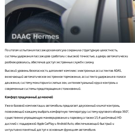
По итогам испытания пассажирская капсула сохранила структурную целостность,
системы удержания пассажиров сработали с высокой точностью, а двери автоматически
разблокировались, обеспечив доступ экстренных служб к салону.
Высокий уровень безопасности дополняет комплекс электронных ассистентов ADAS,
включающий автоматическое экстренное торможение, ассистента удержания в полосе
движения, систему мониторинга слепых зон, интеллектуальный круиз-контроль и
современные системы предотвращения столкновений.
Комфорт, продуманный до мелочей
Уже в базовой комплектации автомобиль предлагает двухзонный климат-контроль,
позволяющий каждому выбрать комфортную температуру, систему кругового обзора 360°,
существенно упрощающую маневрирование и парковку, а также 15,4-дюймовый HD-
дисплей с поддержкой Apple CarPlay и Android Auto, обеспечивающий быстрый и
интуитивно понятный доступ к основным функциям автомобиля.