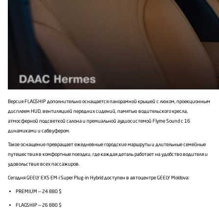
Версия FLAGSHIP дополнительно оснащается панорамной крышей с люком, проекционным
дисплеем HUD, вентиляцией передних сидений, памятью водительского кресла,
атмосферной подсветкой салона и премиальной аудиосистемой Flyme Sound с 16
динамиками и сабвуфером.
Такое оснащение превращает ежедневные городские маршруты и длительные семейные
путешествия в комфортные поездки, где каждая деталь работает на удобство водителя и
удовольствие всех пассажиров.
Сегодня GEELY EX5 EM-i Super Plug-in Hybrid доступен в автоцентре GEELY Moldova:
PREMIUM — 24 880 $
FLAGSHIP — 26 880 $