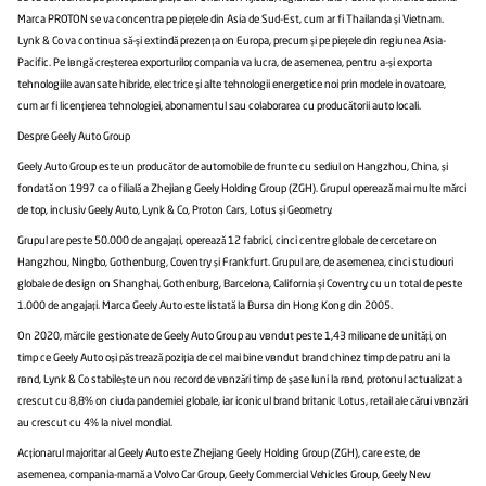
Marca PROTON se va concentra pe piețele din Asia de Sud-Est, cum ar fi Thailanda și Vietnam.
Lynk & Co va continua să-și extindă prezența în Europa, precum și pe piețele din regiunea Asia-
Pacific. Pe lângă creșterea exporturilor, compania va lucra, de asemenea, pentru a-și exporta
tehnologiile avansate hibride, electrice și alte tehnologii energetice noi prin modele inovatoare,
cum ar fi licențierea tehnologiei, abonamentul sau colaborarea cu producătorii auto locali.
Despre Geely Auto Group
Geely Auto Group este un producător de automobile de frunte cu sediul în Hangzhou, China, și
fondată în 1997 ca o filială a Zhejiang Geely Holding Group (ZGH). Grupul operează mai multe mărci
de top, inclusiv Geely Auto, Lynk & Co, Proton Cars, Lotus și Geometry.
Grupul are peste 50.000 de angajați, operează 12 fabrici, cinci centre globale de cercetare în
Hangzhou, Ningbo, Gothenburg, Coventry și Frankfurt. Grupul are, de asemenea, cinci studiouri
globale de design în Shanghai, Gothenburg, Barcelona, California și Coventry, cu un total de peste
1.000 de angajați. Marca Geely Auto este listată la Bursa din Hong Kong din 2005.
În 2020, mărcile gestionate de Geely Auto Group au vândut peste 1,43 milioane de unități, în
timp ce Geely Auto își păstrează poziția de cel mai bine vândut brand chinez timp de patru ani la
rând, Lynk & Co stabilește un nou record de vânzări timp de șase luni la rând, protonul actualizat a
crescut cu 8,8% în ciuda pandemiei globale, iar iconicul brand britanic Lotus, retail ale cărui vânzări
au crescut cu 4% la nivel mondial.
Acționarul majoritar al Geely Auto este Zhejiang Geely Holding Group (ZGH), care este, de
asemenea, compania-mamă a Volvo Car Group, Geely Commercial Vehicles Group, Geely New