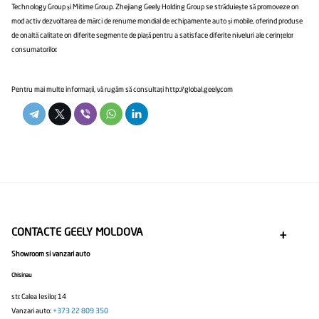
Technology Group și Mitime Group. Zhejiang Geely Holding Group se străduiește să promoveze în
mod activ dezvoltarea de mărci de renume mondial de echipamente auto și mobile, oferind produse
de înaltă calitate în diferite segmente de piață pentru a satisface diferite niveluri ale cerințelor
consumatorilor.
Pentru mai multe informații, vă rugăm să consultați http://global.geely.com
CONTACTE GEELY MOLDOVA
Showroom si vanzari auto
Chisinau
str. Calea Iesilor, 14
Vanzari auto:
+373 22 809 350