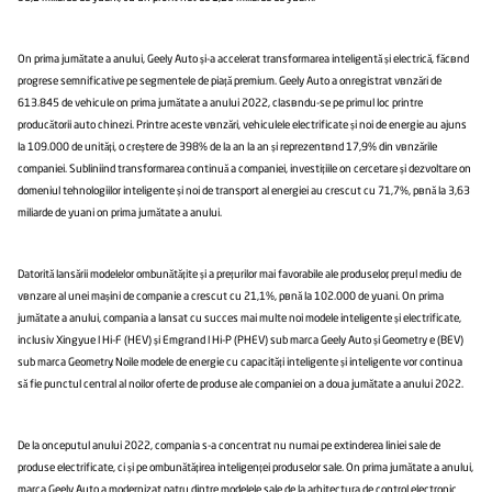
În prima jumătate a anului, Geely Auto și-a accelerat transformarea inteligentă și electrică, făcând
progrese semnificative pe segmentele de piață premium. Geely Auto a înregistrat vânzări de
613.845 de vehicule în prima jumătate a anului 2022, clasându-se pe primul loc printre
producătorii auto chinezi. Printre aceste vânzări, vehiculele electrificate și noi de energie au ajuns
la 109.000 de unități, o creștere de 398% de la an la an și reprezentând 17,9% din vânzările
companiei. Subliniind transformarea continuă a companiei, investițiile în cercetare și dezvoltare în
domeniul tehnologiilor inteligente și noi de transport al energiei au crescut cu 71,7%, până la 3,63
miliarde de yuani în prima jumătate a anului.
Datorită lansării modelelor îmbunătățite și a prețurilor mai favorabile ale produselor, prețul mediu de
vânzare al unei mașini de companie a crescut cu 21,1%, până la 102.000 de yuani. În prima
jumătate a anului, compania a lansat cu succes mai multe noi modele inteligente și electrificate,
inclusiv Xingyue l Hi-F (HEV) și Emgrand l Hi-P (PHEV) sub marca Geely Auto și Geometry e (BEV)
sub marca Geometry. Noile modele de energie cu capacități inteligente și inteligente vor continua
să fie punctul central al noilor oferte de produse ale companiei în a doua jumătate a anului 2022.
De la începutul anului 2022, compania s-a concentrat nu numai pe extinderea liniei sale de
produse electrificate, ci și pe îmbunătățirea inteligenței produselor sale. În prima jumătate a anului,
marca Geely Auto a modernizat patru dintre modelele sale de la arhitectura de control electronic