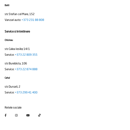
Balti
str. Stefan cel Mare, 152
Vanzari auto:
+373 231 88 808
Service si intretinere
Chisinau
str. Calea Iesilor, 14/1
Service:
+373 22 809 355
str. Burebista, 106
Service:
+373 22 874 888
Cahul
str. Dunarii, 2
Service:
+373 299 41 400
Retele sociale