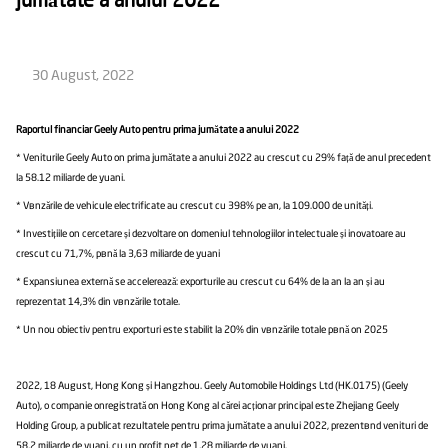
jumătate a anului 2022
30 August, 2022
Raportul financiar Geely Auto pentru prima jumătate a anului 2022
* Veniturile Geely Auto în prima jumătate a anului 2022 au crescut cu 29% față de anul precedent
la 58.12 miliarde de yuani.
* Vânzările de vehicule electrificate au crescut cu 398% pe an, la 109.000 de unități.
* Investițiile în cercetare și dezvoltare în domeniul tehnologiilor intelectuale și inovatoare au
crescut cu 71,7%, până la 3,63 miliarde de yuani
* Expansiunea externă se accelerează: exporturile au crescut cu 64% de la an la an și au
reprezentat 14,3% din vânzările totale.
* Un nou obiectiv pentru exporturi este stabilit la 20% din vânzările totale până în 2025
2022, 18 August, Hong Kong și Hangzhou. Geely Automobile Holdings Ltd (HK.0175) (Geely
Auto), o companie înregistrată în Hong Kong al cărei acționar principal este Zhejiang Geely
Holding Group, a publicat rezultatele pentru prima jumătate a anului 2022, prezentând venituri de
58,2 miliarde de yuani, cu un profit net de 1,28 miliarde de yuani.