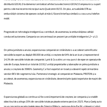
distribuită GEEA1.0 la domeniul centralizat arhitectura electronică GEEA2.0 împreună cu suport
pentru cele mai recente microcipuri auto Qualcomm 8155. În plus, actualizările OTA au
îmbunătățit sistemul de operare cockpit al mărcii, făcând interfața similară cu cea a unui telefon
mobil.
Progresele în tehnologia inteligentă au contribuit, de asemenea, la îmbunătățirea calității
conducerii autonome. Compania se concentrează în prezent pe unitățile inteligente L2+ și L3.
În prima jumătate a anului, expansiunea companiei în străinătate s-a accelerat semnificativ:
vânzările la export au depășit 88.000 de unități, o creștere de 64% de la an la an și reprezentând
14,3% din vânzările totale ale companiei. Lynk & Co a atins un nou punct de reper în operațiunile
sale din Europa, livrând un total de 10.912 unități proprietarilor și abonaților în prima jumătate a
anului, o creștere de 3986%. Geometry C a fost exportat în Israel și a devenit rapid cel mai bine
vândut BEV din segmentul său. Partenerul strategic al companiei în Malaezia, PROTON și-a
accelerat, de asemenea, expansiunea în străinătate, devenind principalul exportator de mașini din
Malaezia.
Expansiunea globală va continua să fie o zonă importantă de creștere, iar compania și-a stabilit
obiectivul de a atinge 20% din vânzările totale pe piețele externe până în 2025. Marca Geely auto
se va concentra pe principalele piețe din Orientul Mijlociu, regiunea Asia-Pacific și America Latină.